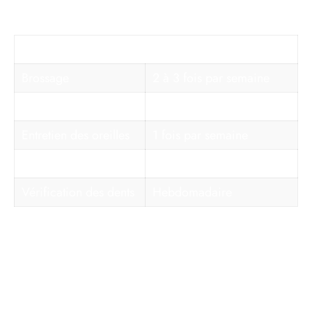
Tableau de l’entretien conseillé :
Tâche
Fréquence recommandée
Brossage
2 à 3 fois par semaine
Bain
6 à 8 semaines
Entretien des oreilles
1 fois par semaine
Coupe des griffes
Toutes les 3 à 4 semaines
Vérification des dents
Hebdomadaire
Démystifier l’hypoallergénicité et proposer des
alternatives pour petit chien doux
Il est illusoire de présenter le
golden retriever nain
comme un chien
hypoallergénique
. S’il perd parfois