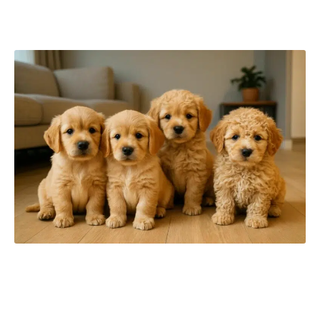
forment la base d’un accompagnement responsable
du
golden retriever nain
.
Reproduction et élevage du golden
retriever nain : enjeux génétiques et
éthiques