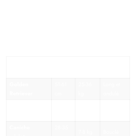
caniche miniature
ou le cocker spaniel présentent
parfois des pattes proportionnellement plus courtes,
un dos plus long ou un museau raccourci.
Voici un tableau récapitulatif des différences
morphologiques courantes :
Type
Taille
Poids
Pelage
adulte
adulte
Golden
51-61
25-36
Long et
Retriever
cm
kg
ondulé
Golden
35-50
Lisse à
9-18 kg
Retriever nain
cm
bouclé
Caniche
28-35
7-8 kg
Bouclé