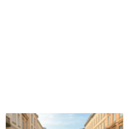
adulte classique dépasse régulièrement 30 kg. Les
membres paraissent souvent plus courts, le crâne plus
arrondi ou étroit selon la dominance du caniche ou
du cocker.
Le
tempérament
peut légèrement différer. Si
l’attachement, la loyauté et le besoin d’interaction
restent dominants, l’influence du
caniche
peut donner
naissance à des individus davantage réservés face aux
inconnus. Par ailleurs, les comportements de jeu, de
chasse ou d’obéissance varient selon la
prépondérance des gènes et le travail de socialisation
réalisé durant la jeunesse du
chiot
.