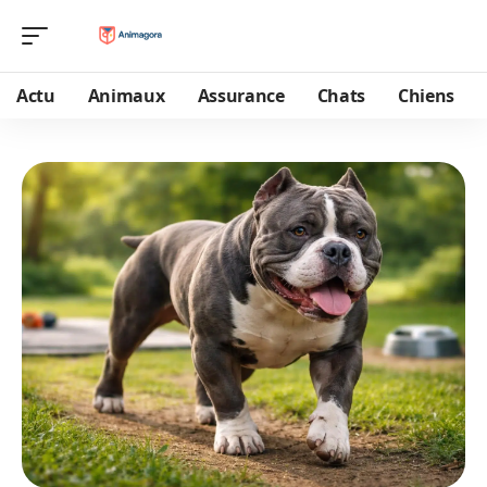
Actu
Animaux
Assurance
Chats
Chiens