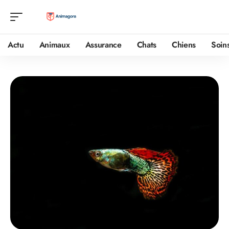
Actu
Animaux
Assurance
Chats
Chiens
Soin