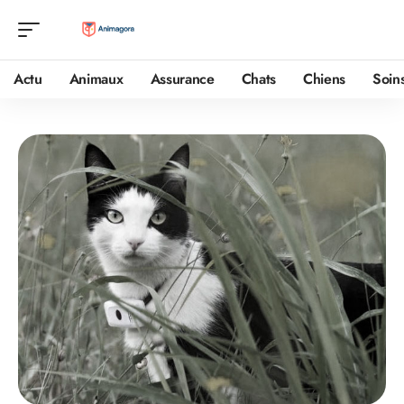
Actu
Animaux
Assurance
Chats
Chiens
Soin