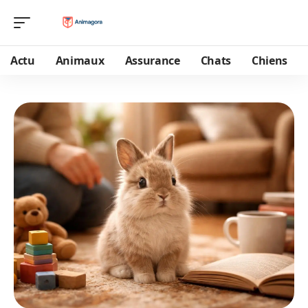
Actu
Animaux
Assurance
Chats
Chiens