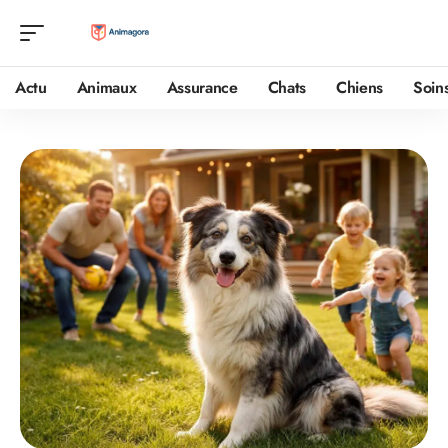
Actu
Animaux
Assurance
Chats
Chiens
Soin