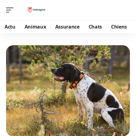
Actu
Animaux
Assurance
Chats
Chiens