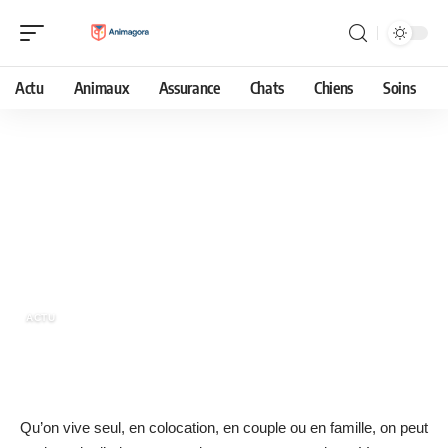
Actu
Animaux
Assurance
Chats
Chiens
Soins
10 décembre 2021
Comment installer un interieur ideal
pour accueillir un chat ?
ACTU
Qu’on vive seul, en colocation, en couple ou en famille, on peut