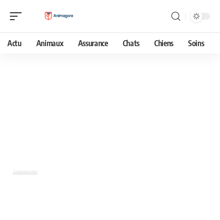
Actu
Animaux
Assurance
Chats
Chiens
Soins
25 mai 2026
Cri d’écureuil : reconnaître et
comprendre les différents sons de cet
animal
ANIMAUX