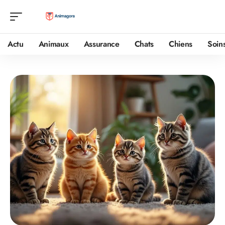
Actu
Animaux
Assurance
Chats
Chiens
Soin