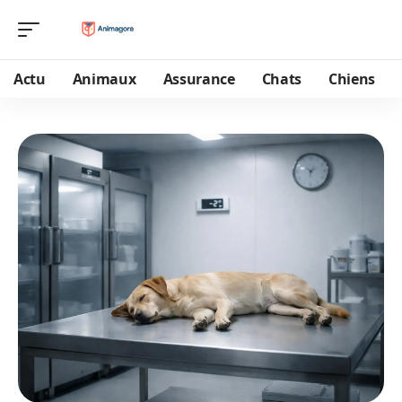
Actu
Animaux
Assurance
Chats
Chiens