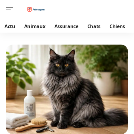
Actu
Animaux
Assurance
Chats
Chiens