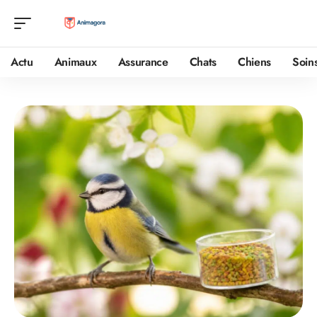
Actu
Animaux
Assurance
Chats
Chiens
Soin