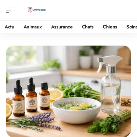
Actu
Animaux
Assurance
Chats
Chiens
Soin