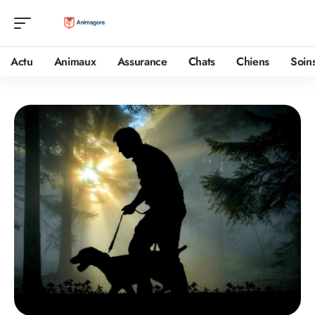
Actu
Animaux
Assurance
Chats
Chiens
Soin