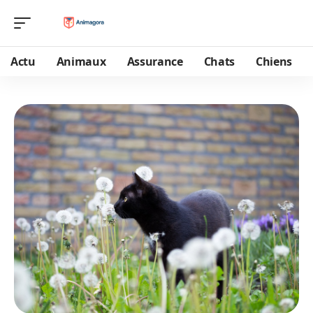
Actu
Animaux
Assurance
Chats
Chiens