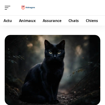
Actu
Animaux
Assurance
Chats
Chiens