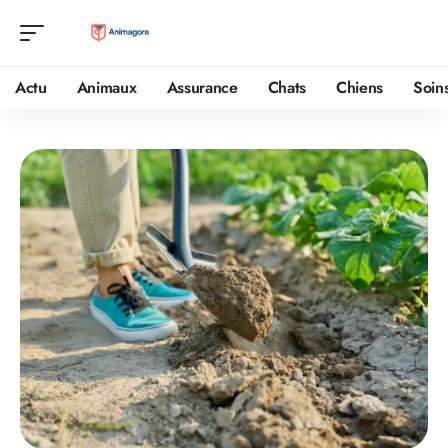
Actu
Animaux
Assurance
Chats
Chiens
Soin