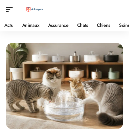
Actu
Animaux
Assurance
Chats
Chiens
Soin