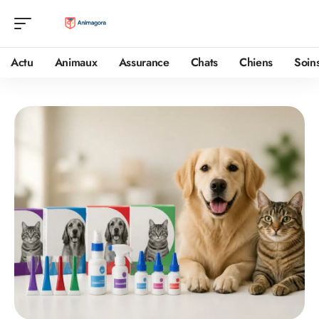
Actu
Animaux
Assurance
Chats
Chiens
Soin