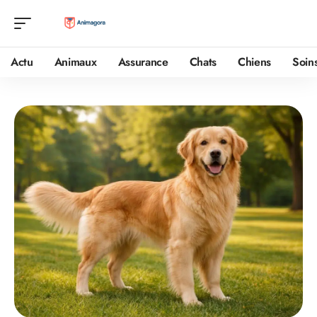
Actu
Animaux
Assurance
Chats
Chiens
Soin