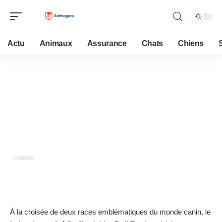
Actu
Animaux
Assurance
Chats
Chiens
17 mai 2026
Labrador croisé staff : un
compagnon fidèle
CHIENS
À la croisée de deux races emblématiques du monde canin, le