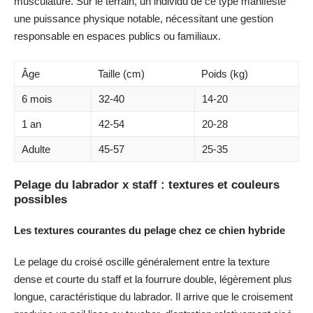
musculature. Sur le terrain, un individu de ce type manifeste
une puissance physique notable, nécessitant une gestion
responsable en espaces publics ou familiaux.
Âge
Taille (cm)
Poids (kg)
6 mois
32-40
14-20
1 an
42-54
20-28
Adulte
45-57
25-35
Pelage du labrador x staff : textures et couleurs
possibles
Les textures courantes du pelage chez ce chien hybride
Le pelage du croisé oscille généralement entre la texture
dense et courte du staff et la fourrure double, légèrement plus
longue, caractéristique du labrador. Il arrive que le croisement