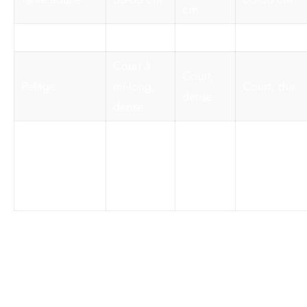
cm
Poids
28-35 kg
25-36 kg
25-30 kg
Court à
Court,
Pelage
mi-long,
Court, dur
dense
dense
Noir,
Fauve
Noir,
sable,
charbonné,
Couleur
sable,
fauve,
masque
chocolat
charbonné
noir
Comportement et tempérament du
labrador croisé malinois : énergie et
sociabilité