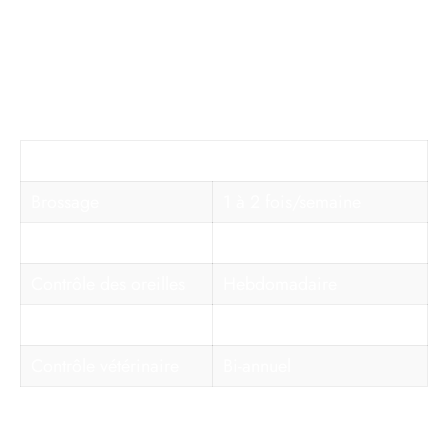
otites ou accumulations de cérumen, fait partie des
rituels d’hygiène. Les griffes sont contrôlées tous les
mois et coupées pour éviter les blessures ou les
postures anormales.
Soin
Fréquence à privilégier
Brossage
1 à 2 fois/semaine
Shampoing
2 à 3 fois/an
Contrôle des oreilles
Hebdomadaire
Coupes des griffes
Mensuelle
Contrôle vétérinaire
Bi-annuel
Santé, vigilance et conseils avant