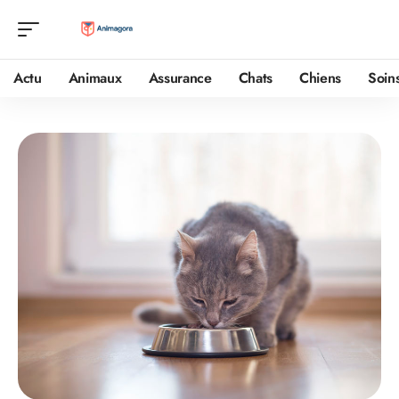
Actu
Animaux
Assurance
Chats
Chiens
Soin