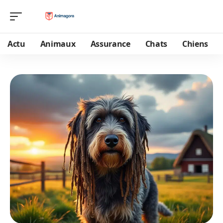
Actu
Animaux
Assurance
Chats
Chiens