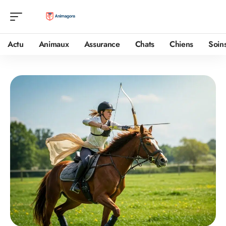
Actu
Animaux
Assurance
Chats
Chiens
Soin