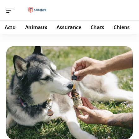
Actu
Animaux
Assurance
Chats
Chiens