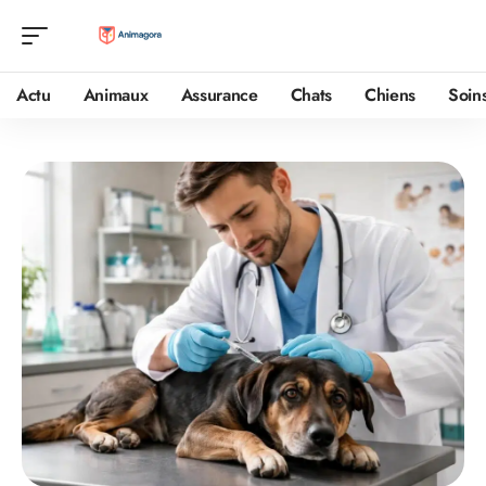
Actu
Animaux
Assurance
Chats
Chiens
Soin