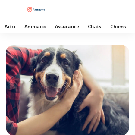
Actu
Animaux
Assurance
Chats
Chiens