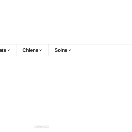
ats
Chiens
Soins
27 novembre 2025
Randonnée avec s
Comment le proté
intempéries ?
ANIMAUX