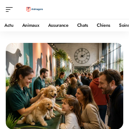
Actu
Animaux
Assurance
Chats
Chiens
Soin