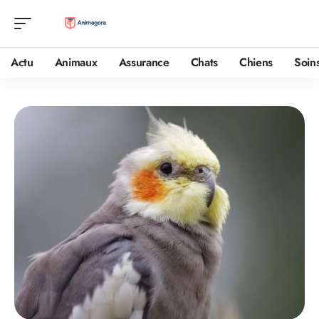
Actu
Animaux
Assurance
Chats
Chiens
Soin