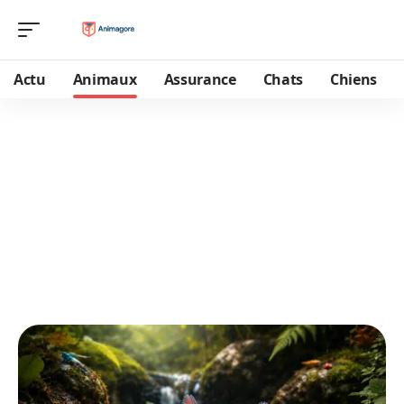
Actu
Animaux
Assurance
Chats
Chiens
Animaux